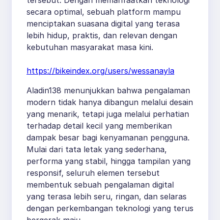
secara optimal, sebuah platform mampu
menciptakan suasana digital yang terasa
lebih hidup, praktis, dan relevan dengan
kebutuhan masyarakat masa kini.
https://bikeindex.org/users/wessanayla
Aladin138 menunjukkan bahwa pengalaman
modern tidak hanya dibangun melalui desain
yang menarik, tetapi juga melalui perhatian
terhadap detail kecil yang memberikan
dampak besar bagi kenyamanan pengguna.
Mulai dari tata letak yang sederhana,
performa yang stabil, hingga tampilan yang
responsif, seluruh elemen tersebut
membentuk sebuah pengalaman digital
yang terasa lebih seru, ringan, dan selaras
dengan perkembangan teknologi yang terus
bergerak maju.