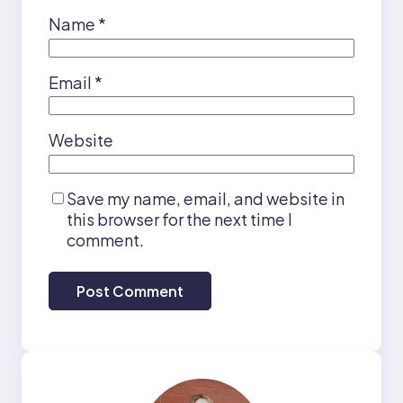
Name
*
Email
*
Website
Save my name, email, and website in
this browser for the next time I
comment.