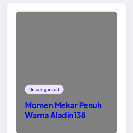
Uncategorized
Momen Mekar Penuh
Warna Aladin138