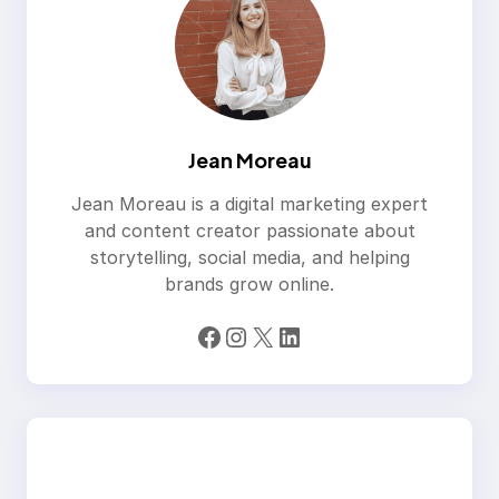
Jean Moreau
Jean Moreau is a digital marketing expert
and content creator passionate about
storytelling, social media, and helping
brands grow online.
Facebook
Instagram
X
LinkedIn