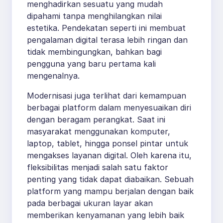
menghadirkan sesuatu yang mudah
dipahami tanpa menghilangkan nilai
estetika. Pendekatan seperti ini membuat
pengalaman digital terasa lebih ringan dan
tidak membingungkan, bahkan bagi
pengguna yang baru pertama kali
mengenalnya.
Modernisasi juga terlihat dari kemampuan
berbagai platform dalam menyesuaikan diri
dengan beragam perangkat. Saat ini
masyarakat menggunakan komputer,
laptop, tablet, hingga ponsel pintar untuk
mengakses layanan digital. Oleh karena itu,
fleksibilitas menjadi salah satu faktor
penting yang tidak dapat diabaikan. Sebuah
platform yang mampu berjalan dengan baik
pada berbagai ukuran layar akan
memberikan kenyamanan yang lebih baik