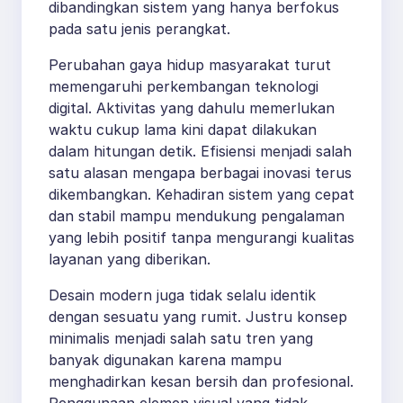
dibandingkan sistem yang hanya berfokus
pada satu jenis perangkat.
Perubahan gaya hidup masyarakat turut
memengaruhi perkembangan teknologi
digital. Aktivitas yang dahulu memerlukan
waktu cukup lama kini dapat dilakukan
dalam hitungan detik. Efisiensi menjadi salah
satu alasan mengapa berbagai inovasi terus
dikembangkan. Kehadiran sistem yang cepat
dan stabil mampu mendukung pengalaman
yang lebih positif tanpa mengurangi kualitas
layanan yang diberikan.
Desain modern juga tidak selalu identik
dengan sesuatu yang rumit. Justru konsep
minimalis menjadi salah satu tren yang
banyak digunakan karena mampu
menghadirkan kesan bersih dan profesional.
Penggunaan elemen visual yang tidak