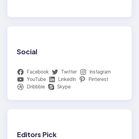
Social
Facebook
Twitter
Instagram
YouTube
LinkedIn
Pinterest
Dribbble
Skype
Editors Pick