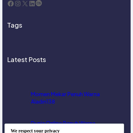
Facebook
Instagram
X
LinkedIn
Last.fm
Tags
Latest Posts
Momen Mekar Penuh Warna
Aladin138
Dunia Online Penuh Warna
Mantap168
We respect your privacy