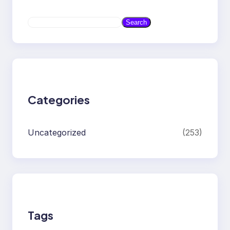
S
Search
e
a
r
c
h
Categories
Uncategorized
(253)
Tags