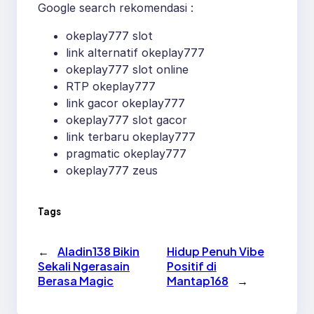
Google search rekomendasi :
okeplay777 slot
link alternatif okeplay777
okeplay777 slot online
RTP okeplay777
link gacor okeplay777
okeplay777 slot gacor
link terbaru okeplay777
pragmatic okeplay777
okeplay777 zeus
Tags
←
Aladin138 Bikin
Hidup Penuh Vibe
Sekali Ngerasain
Positif di
Berasa Magic
Mantap168
→