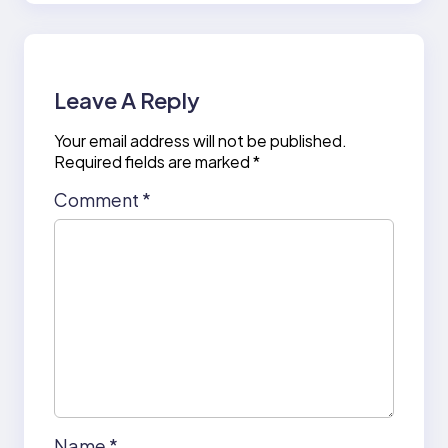
Leave A Reply
Your email address will not be published.
Required fields are marked
*
Comment
*
Name
*