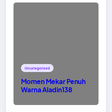
Uncategorized
Momen Mekar Penuh
Warna Aladin138