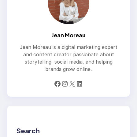
Jean Moreau
Jean Moreau is a digital marketing expert
and content creator passionate about
storytelling, social media, and helping
brands grow online.
Facebook
Instagram
X
LinkedIn
Search