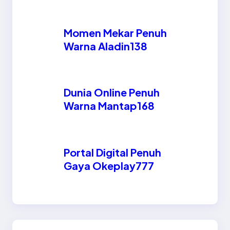
Momen Mekar Penuh
Warna Aladin138
Dunia Online Penuh
Warna Mantap168
Portal Digital Penuh
Gaya Okeplay777