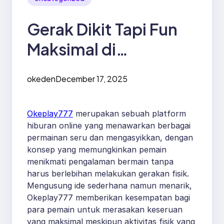
Gerak Dikit Tapi Fun
Maksimal di
Okeplay777
okeden
December 17, 2025
Okeplay777
merupakan sebuah platform
hiburan online yang menawarkan berbagai
permainan seru dan mengasyikkan, dengan
konsep yang memungkinkan pemain
menikmati pengalaman bermain tanpa
harus berlebihan melakukan gerakan fisik.
Mengusung ide sederhana namun menarik,
Okeplay777 memberikan kesempatan bagi
para pemain untuk merasakan keseruan
yang maksimal meskipun aktivitas fisik yang