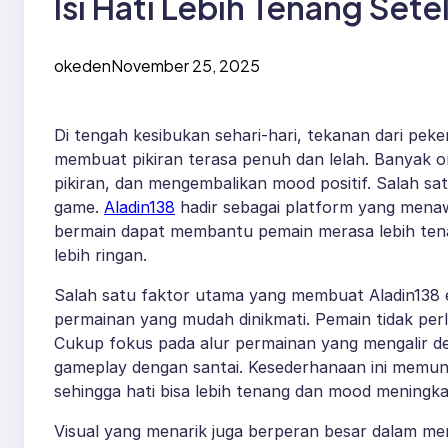
Isi Hati Lebih Tenang Sete
okeden
November 25, 2025
Di tengah kesibukan sehari-hari, tekanan dari peke
membuat pikiran terasa penuh dan lelah. Banyak 
pikiran, dan mengembalikan mood positif. Salah sat
game.
Aladin138
hadir sebagai platform yang menaw
bermain dapat membantu pemain merasa lebih tena
lebih ringan.
Salah satu faktor utama yang membuat Aladin138 
permainan yang mudah dinikmati. Pemain tidak perlu
Cukup fokus pada alur permainan yang mengalir de
gameplay dengan santai. Kesederhanaan ini memun
sehingga hati bisa lebih tenang dan mood meningka
Visual yang menarik juga berperan besar dalam m