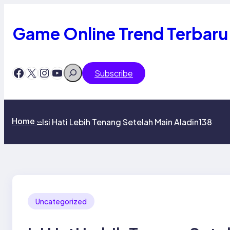
Skip
to
content
Game Online Trend Terbaru
Search
Facebook
X
Instagram
YouTube
Subscribe
Home
Isi Hati Lebih Tenang Setelah Main Aladin138
>>
Uncategorized