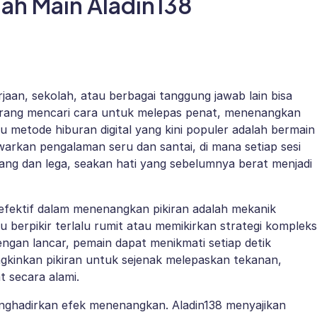
lah Main Aladin138
rjaan, sekolah, atau berbagai tanggung jawab lain bisa
orang mencari cara untuk melepas penat, menenangkan
u metode hiburan digital yang kini populer adalah bermain
arkan pengalaman seru dan santai, di mana setiap sesi
ng dan lega, seakan hati yang sebelumnya berat menjadi
efektif dalam menenangkan pikiran adalah mekanik
 berpikir terlalu rumit atau memikirkan strategi kompleks
ngan lancar, pemain dapat menikmati setiap detik
gkinkan pikiran untuk sejenak melepaskan tekanan,
t secara alami.
enghadirkan efek menenangkan. Aladin138 menyajikan