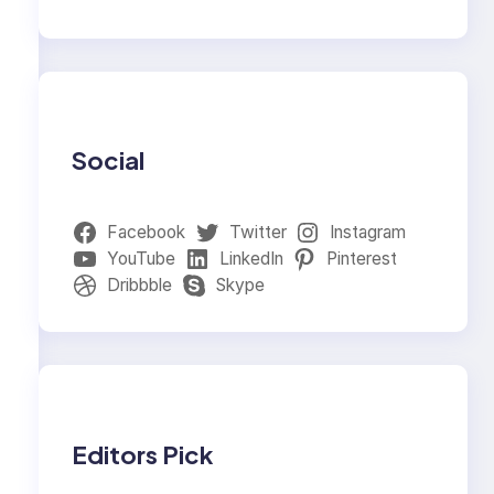
Social
Facebook
Twitter
Instagram
YouTube
LinkedIn
Pinterest
Dribbble
Skype
Editors Pick