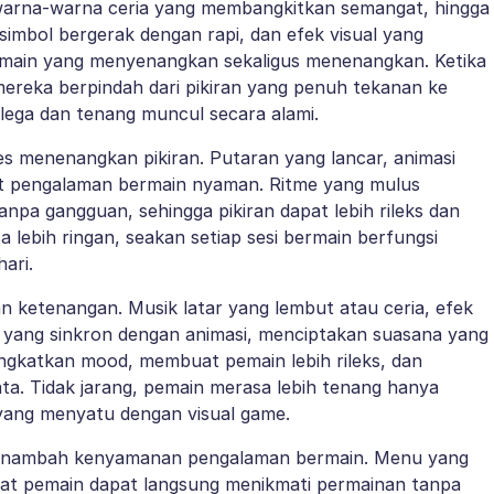
i warna-warna ceria yang membangkitkan semangat, hingga
imbol bergerak dengan rapi, dan efek visual yang
ain yang menyenangkan sekaligus menenangkan. Ketika
mereka berpindah dari pikiran yang penuh tekanan ke
lega dan tenang muncul secara alami.
s menenangkan pikiran. Putaran yang lancar, animasi
t pengalaman bermain nyaman. Ritme yang mulus
pa gangguan, sehingga pikiran dapat lebih rileks dan
a lebih ringan, seakan setiap sesi bermain berfungsi
hari.
ketenangan. Musik latar yang lembut atau ceria, efek
 yang sinkron dengan animasi, menciptakan suasana yang
gkatkan mood, membuat pemain lebih rileks, dan
a. Tidak jarang, pemain merasa lebih tenang hanya
yang menyatu dengan visual game.
 menambah kenyamanan pengalaman bermain. Menu yang
mbuat pemain dapat langsung menikmati permainan tanpa