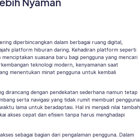
Lebih Nyaman
ring diperbincangkan dalam berbagai ruang digital,
jahi platform hiburan daring. Kehadiran platform seperti
juga menciptakan suasana baru bagi pengguna yang mencari
erkembangan teknologi modern, kenyamanan saat
g yang menentukan minat pengguna untuk kembali
ng dirancang dengan pendekatan sederhana namun tetap
imbang serta navigasi yang tidak rumit membuat pengguna
ktu lama untuk beradaptasi. Hal ini menjadi nilai tambah
kai akses cepat dan efisien tanpa harus menghadapi
akses sebagai bagian dari pengalaman pengguna. Dalam