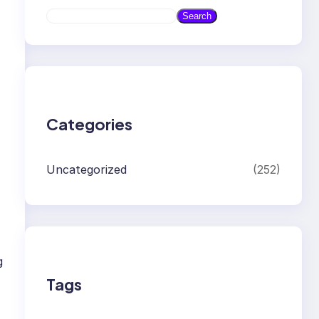
S
Search
e
a
r
c
h
Categories
Uncategorized
(252)
g
Tags