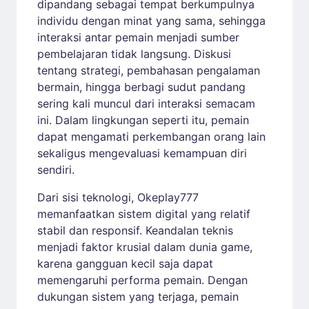
dipandang sebagai tempat berkumpulnya
individu dengan minat yang sama, sehingga
interaksi antar pemain menjadi sumber
pembelajaran tidak langsung. Diskusi
tentang strategi, pembahasan pengalaman
bermain, hingga berbagi sudut pandang
sering kali muncul dari interaksi semacam
ini. Dalam lingkungan seperti itu, pemain
dapat mengamati perkembangan orang lain
sekaligus mengevaluasi kemampuan diri
sendiri.
Dari sisi teknologi, Okeplay777
memanfaatkan sistem digital yang relatif
stabil dan responsif. Keandalan teknis
menjadi faktor krusial dalam dunia game,
karena gangguan kecil saja dapat
memengaruhi performa pemain. Dengan
dukungan sistem yang terjaga, pemain