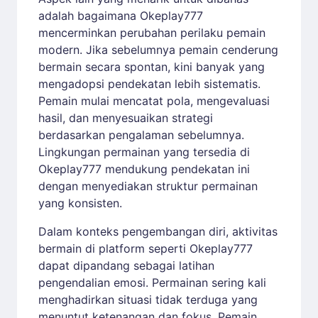
adalah bagaimana Okeplay777
mencerminkan perubahan perilaku pemain
modern. Jika sebelumnya pemain cenderung
bermain secara spontan, kini banyak yang
mengadopsi pendekatan lebih sistematis.
Pemain mulai mencatat pola, mengevaluasi
hasil, dan menyesuaikan strategi
berdasarkan pengalaman sebelumnya.
Lingkungan permainan yang tersedia di
Okeplay777 mendukung pendekatan ini
dengan menyediakan struktur permainan
yang konsisten.
Dalam konteks pengembangan diri, aktivitas
bermain di platform seperti Okeplay777
dapat dipandang sebagai latihan
pengendalian emosi. Permainan sering kali
menghadirkan situasi tidak terduga yang
menuntut ketenangan dan fokus. Pemain