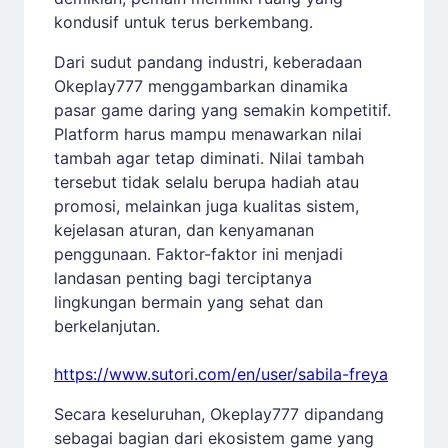
kondusif untuk terus berkembang.
Dari sudut pandang industri, keberadaan
Okeplay777 menggambarkan dinamika
pasar game daring yang semakin kompetitif.
Platform harus mampu menawarkan nilai
tambah agar tetap diminati. Nilai tambah
tersebut tidak selalu berupa hadiah atau
promosi, melainkan juga kualitas sistem,
kejelasan aturan, dan kenyamanan
penggunaan. Faktor-faktor ini menjadi
landasan penting bagi terciptanya
lingkungan bermain yang sehat dan
berkelanjutan.
https://www.sutori.com/en/user/sabila-freya
Secara keseluruhan, Okeplay777 dipandang
sebagai bagian dari ekosistem game yang