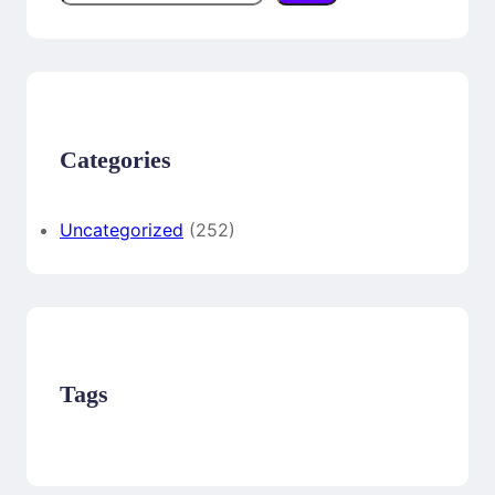
e
a
r
c
h
Categories
Uncategorized
(252)
Tags