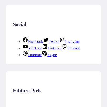
Social
Facebook
Twitter
Instagram
YouTube
LinkedIn
Pinterest
Dribbble
Skype
Editors Pick