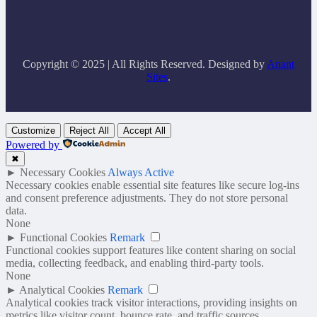
Copyright © 2025 | All Rights Reserved. Designed by
Anant
Sites
.
Customize
Reject All
Accept All
Powered by
✖
►
Necessary Cookies
Always Active
Necessary cookies enable essential site features like secure log-ins
and consent preference adjustments. They do not store personal
data.
None
►
Functional Cookies
Remark
Functional cookies support features like content sharing on social
media, collecting feedback, and enabling third-party tools.
None
►
Analytical Cookies
Remark
Analytical cookies track visitor interactions, providing insights on
metrics like visitor count, bounce rate, and traffic sources.