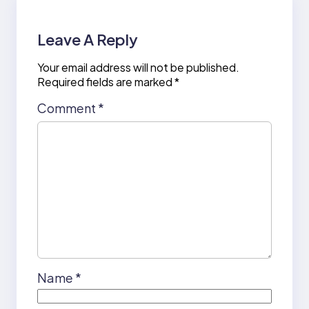
Leave A Reply
Your email address will not be published.
Required fields are marked
*
Comment
*
Name
*