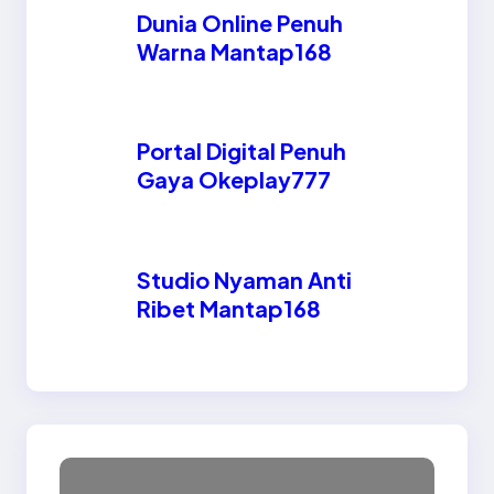
Dunia Online Penuh
Warna Mantap168
Portal Digital Penuh
Gaya Okeplay777
Studio Nyaman Anti
Ribet Mantap168