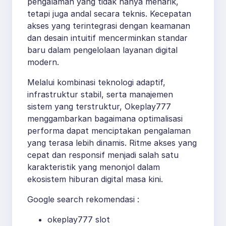
pengalaman yang tidak hanya menarik,
tetapi juga andal secara teknis. Kecepatan
akses yang terintegrasi dengan keamanan
dan desain intuitif mencerminkan standar
baru dalam pengelolaan layanan digital
modern.
Melalui kombinasi teknologi adaptif,
infrastruktur stabil, serta manajemen
sistem yang terstruktur, Okeplay777
menggambarkan bagaimana optimalisasi
performa dapat menciptakan pengalaman
yang terasa lebih dinamis. Ritme akses yang
cepat dan responsif menjadi salah satu
karakteristik yang menonjol dalam
ekosistem hiburan digital masa kini.
Google search rekomendasi :
okeplay777 slot