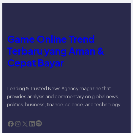
Game Online Trend
Terbaru yang Aman &
Cepat Bayar
Leading & Trusted News Agency magazine that
provides analysis and commentary on global news,
politics, business, finance, science, and technology
Facebook
Instagram
X
LinkedIn
Last.fm