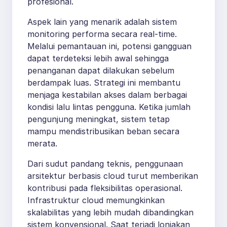
profesional.
Aspek lain yang menarik adalah sistem
monitoring performa secara real-time.
Melalui pemantauan ini, potensi gangguan
dapat terdeteksi lebih awal sehingga
penanganan dapat dilakukan sebelum
berdampak luas. Strategi ini membantu
menjaga kestabilan akses dalam berbagai
kondisi lalu lintas pengguna. Ketika jumlah
pengunjung meningkat, sistem tetap
mampu mendistribusikan beban secara
merata.
Dari sudut pandang teknis, penggunaan
arsitektur berbasis cloud turut memberikan
kontribusi pada fleksibilitas operasional.
Infrastruktur cloud memungkinkan
skalabilitas yang lebih mudah dibandingkan
sistem konvensional. Saat terjadi lonjakan