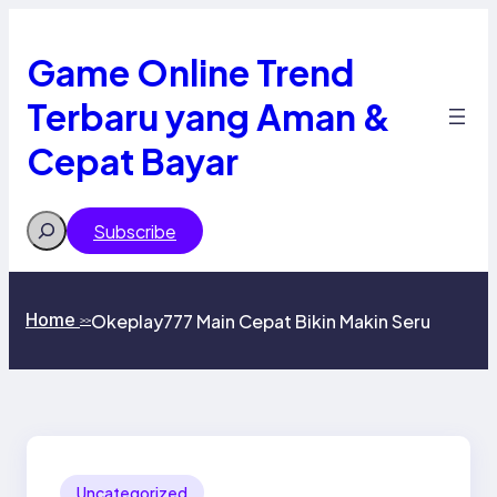
Skip
to
content
Game Online Trend
Terbaru yang Aman &
Cepat Bayar
Search
Subscribe
Home
Okeplay777 Main Cepat Bikin Makin Seru
>>
Uncategorized