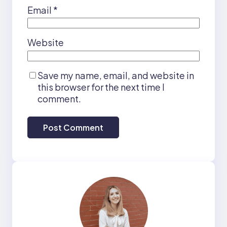
Email
*
Website
Save my name, email, and website in
this browser for the next time I
comment.