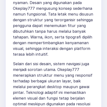
nyaman. Desain yang digunakan pada
Okeplay777 mengusung konsep sederhana
namun fungsional. Tata letak menu disusun
dengan struktur yang terorganisir sehingga
pengguna dapat menemukan fitur yang
dibutuhkan tanpa harus melalui banyak
tahapan. Warna, ikon, serta tipografi dipilih
dengan mempertimbangkan kenyamanan
visual, sehingga interaksi dengan platform
terasa lebih intuitif.
Selain dari sisi desain, sistem navigasi juga
menjadi sorotan utama. Okeplay777
menerapkan struktur menu yang responsif
terhadap berbagai ukuran layar, baik
melalui perangkat desktop maupun gawai
pintar. Teknologi adaptif ini memastikan
elemen visual dan fungsi tetap berjalan
optimal meskipun digunakan pada resolusi