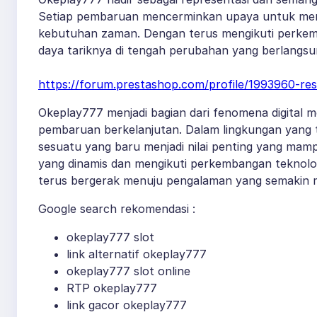
Setiap pembaruan mencerminkan upaya untuk men
kebutuhan zaman. Dengan terus mengikuti perkem
daya tariknya di tengah perubahan yang berlangsu
https://forum.prestashop.com/profile/1993960-rest
Okeplay777 menjadi bagian dari fenomena digital 
pembaruan berkelanjutan. Dalam lingkungan yang
sesuatu yang baru menjadi nilai penting yang mam
yang dinamis dan mengikuti perkembangan teknolo
terus bergerak menuju pengalaman yang semakin 
Google search rekomendasi :
okeplay777 slot
link alternatif okeplay777
okeplay777 slot online
RTP okeplay777
link gacor okeplay777