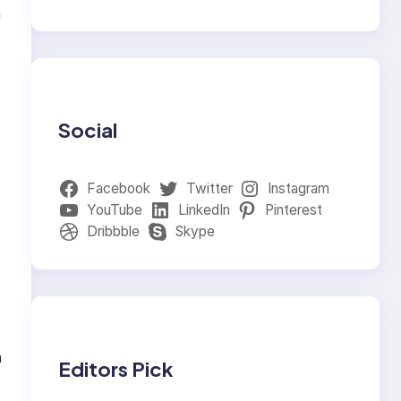
n
Social
Facebook
Twitter
Instagram
YouTube
LinkedIn
Pinterest
Dribbble
Skype
a
Editors Pick