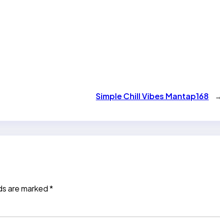
Simple Chill Vibes Mantap168
lds are marked
*