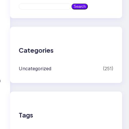
S
Search
e
a
r
c
h
Categories
Uncategorized
(251)
n
Tags