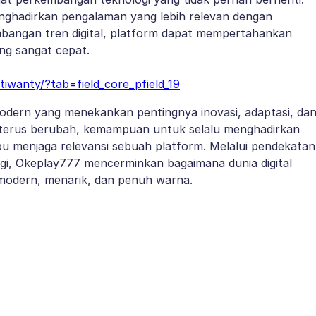
ghadirkan pengalaman yang lebih relevan dengan
bangan tren digital, platform dapat mempertahankan
ng sangat cepat.
iwanty/?tab=field_core_pfield_19
modern yang menekankan pentingnya inovasi, adaptasi, da
 terus berubah, kemampuan untuk selalu menghadirkan
pu menjaga relevansi sebuah platform. Melalui pendekatan
gi, Okeplay777 mencerminkan bagaimana dunia digital
modern, menarik, dan penuh warna.