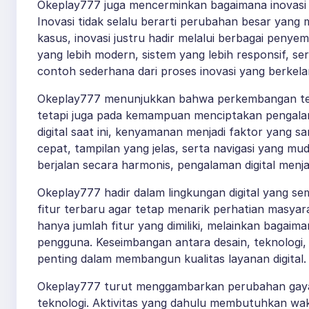
Okeplay777 juga mencerminkan bagaimana inovasi d
Inovasi tidak selalu berarti perubahan besar yan
kasus, inovasi justru hadir melalui berbagai penye
yang lebih modern, sistem yang lebih responsif,
contoh sederhana dari proses inovasi yang berkela
Okeplay777 menunjukkan bahwa perkembangan tekn
tetapi juga pada kemampuan menciptakan pengal
digital saat ini, kenyamanan menjadi faktor yang 
cepat, tampilan yang jelas, serta navigasi yang mu
berjalan secara harmonis, pengalaman digital menjad
Okeplay777 hadir dalam lingkungan digital yang s
fitur terbaru agar tetap menarik perhatian mas
hanya jumlah fitur yang dimiliki, melainkan baga
pengguna. Keseimbangan antara desain, teknologi
penting dalam membangun kualitas layanan digital.
Okeplay777 turut menggambarkan perubahan gaya
teknologi. Aktivitas yang dahulu membutuhkan wakt