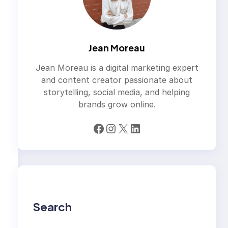
Jean Moreau
Jean Moreau is a digital marketing expert
and content creator passionate about
storytelling, social media, and helping
brands grow online.
Facebook
Instagram
X
LinkedIn
Search