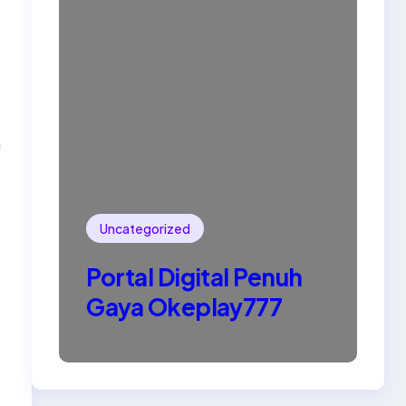
n
Uncategorized
Portal Digital Penuh
Gaya Okeplay777