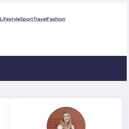
Lifestyle
Sport
Travel
Fashion