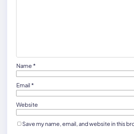
Name
*
Email
*
Website
Save my name, email, and website in this br