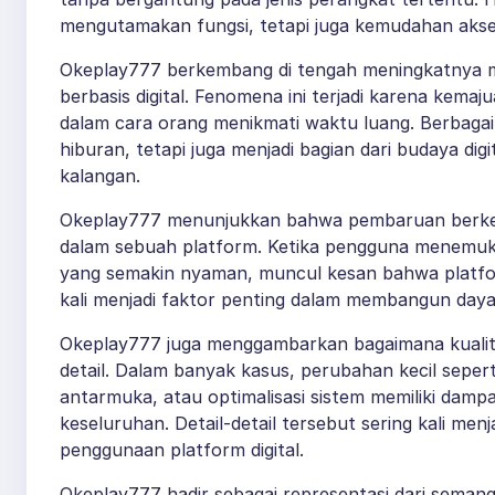
mengutamakan fungsi, tetapi juga kemudahan akse
Okeplay777 berkembang di tengah meningkatnya m
berbasis digital. Fenomena ini terjadi karena kem
dalam cara orang menikmati waktu luang. Berbagai 
hiburan, tetapi juga menjadi bagian dari budaya di
kalangan.
Okeplay777 menunjukkan bahwa pembaruan berkela
dalam sebuah platform. Ketika pengguna menemukan
yang semakin nyaman, muncul kesan bahwa platfor
kali menjadi faktor penting dalam membangun daya ta
Okeplay777 juga menggambarkan bagaimana kualita
detail. Dalam banyak kasus, perubahan kecil sepe
antarmuka, atau optimalisasi sistem memiliki dam
keseluruhan. Detail-detail tersebut sering kali m
penggunaan platform digital.
Okeplay777 hadir sebagai representasi dari seman