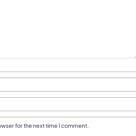
owser for the next time I comment.