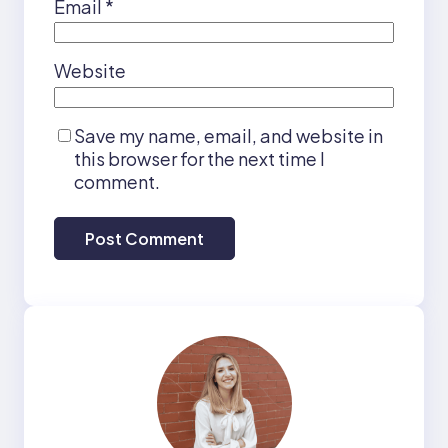
Email
*
Website
Save my name, email, and website in
this browser for the next time I
comment.