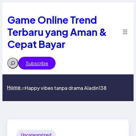
Skip
to
content
Game Online Trend
Terbaru yang Aman &
Cepat Bayar
Search
Subscribe
Home
Happy vibes tanpa drama Aladin138
>>
Uncategorized