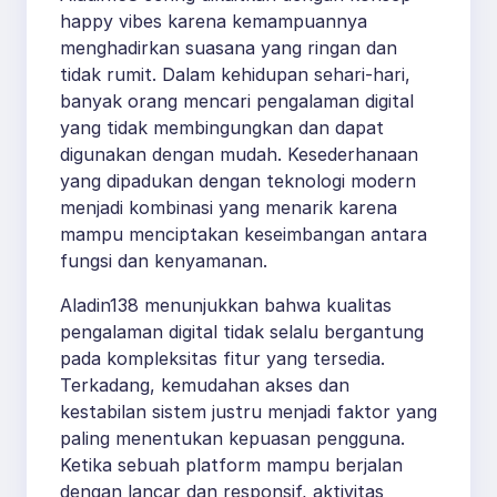
happy vibes karena kemampuannya
menghadirkan suasana yang ringan dan
tidak rumit. Dalam kehidupan sehari-hari,
banyak orang mencari pengalaman digital
yang tidak membingungkan dan dapat
digunakan dengan mudah. Kesederhanaan
yang dipadukan dengan teknologi modern
menjadi kombinasi yang menarik karena
mampu menciptakan keseimbangan antara
fungsi dan kenyamanan.
Aladin138 menunjukkan bahwa kualitas
pengalaman digital tidak selalu bergantung
pada kompleksitas fitur yang tersedia.
Terkadang, kemudahan akses dan
kestabilan sistem justru menjadi faktor yang
paling menentukan kepuasan pengguna.
Ketika sebuah platform mampu berjalan
dengan lancar dan responsif, aktivitas