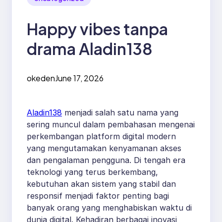
Happy vibes tanpa
drama Aladin138
okeden
June 17, 2026
Aladin138
menjadi salah satu nama yang
sering muncul dalam pembahasan mengenai
perkembangan platform digital modern
yang mengutamakan kenyamanan akses
dan pengalaman pengguna. Di tengah era
teknologi yang terus berkembang,
kebutuhan akan sistem yang stabil dan
responsif menjadi faktor penting bagi
banyak orang yang menghabiskan waktu di
dunia digital. Kehadiran berbagai inovasi