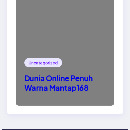
Uncategorized
Dunia Online Penuh
Warna Mantap168