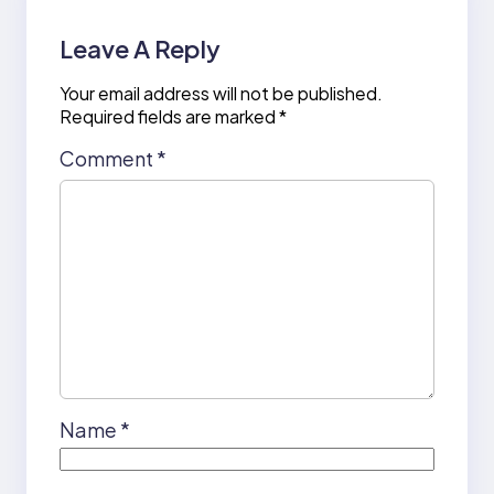
Leave A Reply
Your email address will not be published.
Required fields are marked
*
Comment
*
Name
*