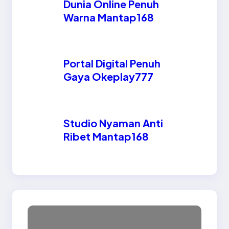
Dunia Online Penuh
Warna Mantap168
Portal Digital Penuh
Gaya Okeplay777
Studio Nyaman Anti
Ribet Mantap168