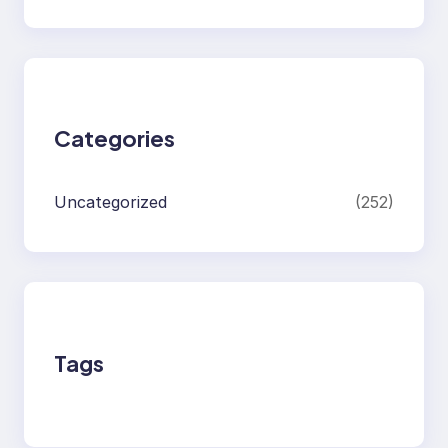
e
a
r
c
h
Categories
Uncategorized
(252)
Tags