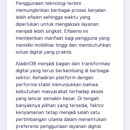
Penggunaan teknologi terkini
memungkinkan berbagai proses berjalan
lebih efisien sehingga waktu yang
diperlukan untuk mengakses layanan
menjadi lebih singkat. Efisiensi ini
memberikan manfaat bagi pengguna yang
memiliki mobilitas tinggi dan membutuhkan
solusi digital yang praktis.
Aladin138 menjadi bagian dari transformasi
digital yang terus berkembang di berbagai
sektor. Kehadiran platform dengan
performa stabil menunjukkan bahwa
kebutuhan masyarakat terhadap akses
yang lancar semakin besar. Di tengah
banyaknya pilihan yang tersedia, faktor
kenyamanan tetap menjadi salah satu
pertimbangan utama dalam menentukan
preferensi penggunaan layanan digital.