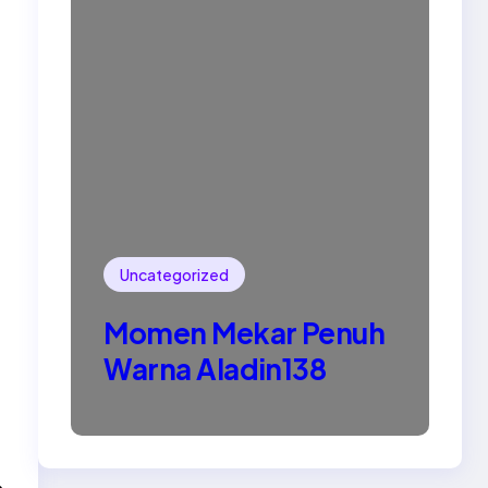
Uncategorized
Momen Mekar Penuh
Warna Aladin138
→