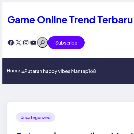
Skip
to
content
Game Online Trend Terbaru
Search
Facebook
X
Instagram
YouTube
Subscribe
Home
Putaran happy vibes Mantap168
>>
Uncategorized