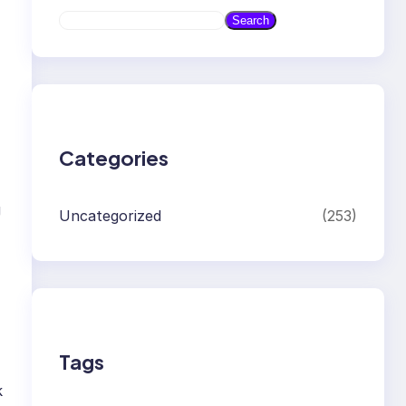
S
Search
e
a
r
c
h
Categories
g
Uncategorized
(253)
Tags
k