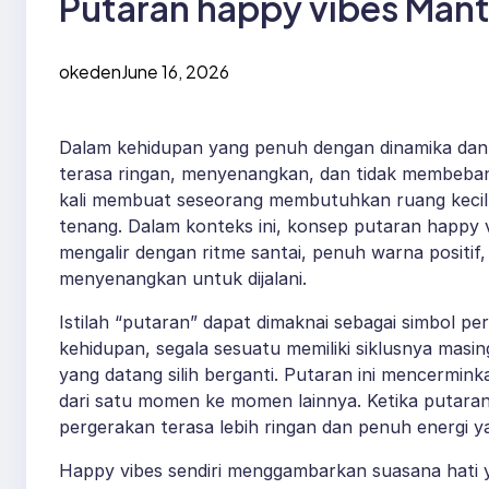
Putaran happy vibes Man
okeden
June 16, 2026
Dalam kehidupan yang penuh dengan dinamika da
terasa ringan, menyenangkan, dan tidak membebani p
kali membuat seseorang membutuhkan ruang kecil
tenang. Dalam konteks ini, konsep putaran happy 
mengalir dengan ritme santai, penuh warna positi
menyenangkan untuk dijalani.
Istilah “putaran” dapat dimaknai sebagai simbol p
kehidupan, segala sesuatu memiliki siklusnya masi
yang datang silih berganti. Putaran ini mencermi
dari satu momen ke momen lainnya. Ketika putaran
pergerakan terasa lebih ringan dan penuh energi
Happy vibes sendiri menggambarkan suasana hati y